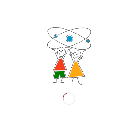
Elternabend zur Erläuterung der
„SEGELZEIT“.
Wir beantworten Fragen und berichten aus den
ersten Erlebnissen, Erfahrungen und Erkenntnissen.
Wir geben einen Ausblick auf das laufende und
darauffolgende Schuljahr.
DETAILS
Datum:
5. März
Zeit: